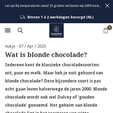
Let op! Bij temperaturen vanaf 25 graden versturen wij GEEN bestellingen om de kwaliteit van de bonbons te garanderen.
GRATIS verzending vanaf 1KG/ €46 (NL)
0
Aukje - 07 / Apr / 2025
Wat is blonde chocolade?
Iedereen kent de klassieke chocoladesoorten:
wit, puur en melk. Maar heb je ooit gehoord van
blonde chocolade? Deze bijzondere soort is pas
echt gaan leven halverwege de jaren 2000. Blonde
chocolade wordt ook wel Dulcey of ‘gouden
chocolade’ genoemd. Het geheim van blonde