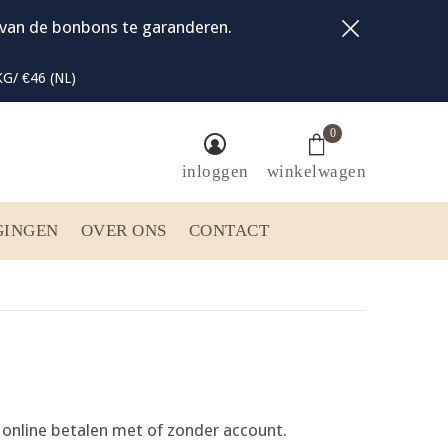
t van de bonbons te garanderen.
G/ €46 (NL)
0
inloggen
winkelwagen
GINGEN
OVER ONS
CONTACT
 online betalen met of zonder account.