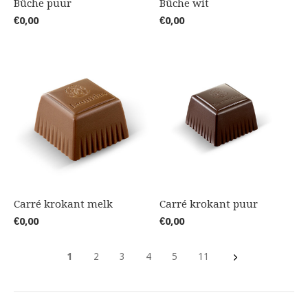
Bûche puur
Bûche wit
€0,00
€0,00
Carré krokant melk
Carré krokant puur
€0,00
€0,00
1
2
3
4
5
11