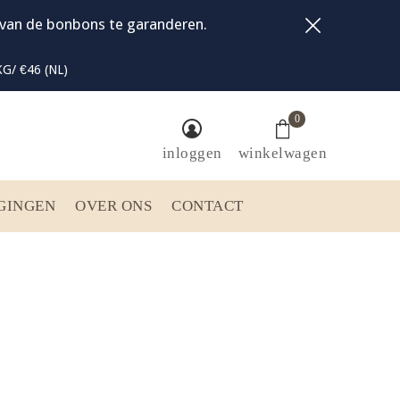
t van de bonbons te garanderen.
G/ €46 (NL)
0
inloggen
winkelwagen
GINGEN
OVER ONS
CONTACT