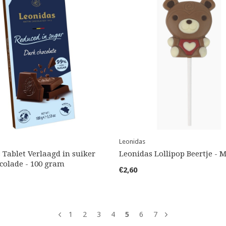
Leonidas
 Tablet Verlaagd in suiker
Leonidas Lollipop Beertje - 
colade - 100 gram
€2,60
1
2
3
4
5
6
7