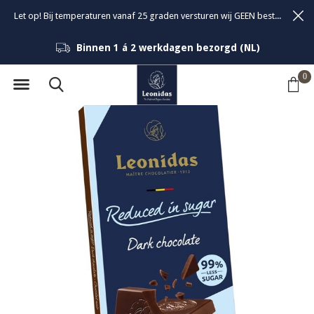
Let op! Bij temperaturen vanaf 25 graden versturen wij GEEN bestellingen om de kwaliteit van de bonbons te garanderen.
Binnen 1 á 2 werkdagen bezorgd (NL)
0