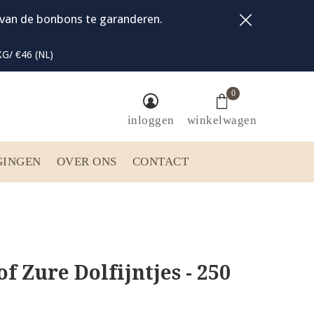
t van de bonbons te garanderen.
G/ €46 (NL)
0
inloggen
winkelwagen
GINGEN
OVER ONS
CONTACT
f Zure Dolfijntjes - 250