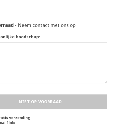
orraad
- Neem contact met ons op
oonlijke boodschap:
NIET OP VOORRAAD
atis verzending
naf 1 kilo