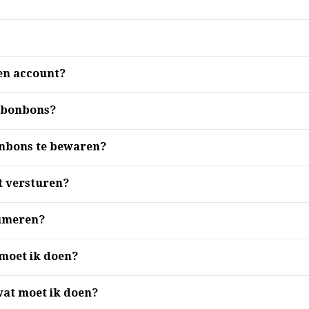
en account?
 bonbons?
onbons te bewaren?
 versturen?
sumeren?
moet ik doen?
 wat moet ik doen?