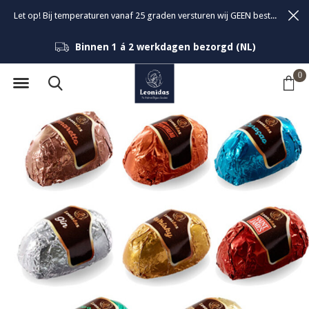
Let op! Bij temperaturen vanaf 25 graden versturen wij GEEN bestellingen om de kwaliteit van de bonbons te garanderen.
Binnen 1 á 2 werkdagen bezorgd (NL)
0