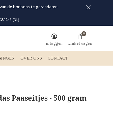
t van de bonbons te garanderen.
G/ €46 (NL)
0
inloggen
winkelwagen
GINGEN
OVER ONS
CONTACT
as Paaseitjes - 500 gram