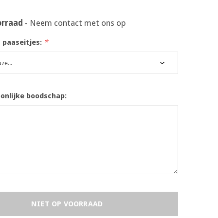
orraad
- Neem contact met ons op
 paaseitjes:
*
oonlijke boodschap:
NIET OP VOORRAAD