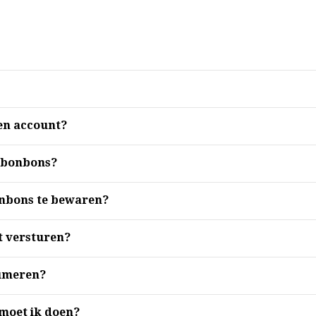
en account?
 bonbons?
onbons te bewaren?
 versturen?
sumeren?
moet ik doen?