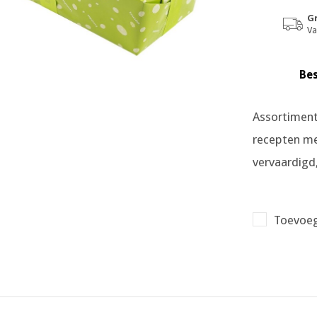
Gr
Va
Bes
Assortiment
recepten me
vervaardigd
Toevoeg