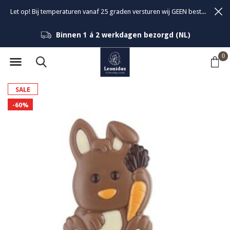
Let op! Bij temperaturen vanaf 25 graden versturen wij GEEN bestellingen om de kwaliteit van de bonbons te garanderen.
Binnen 1 á 2 werkdagen bezorgd (NL)
0
SALE
-60%