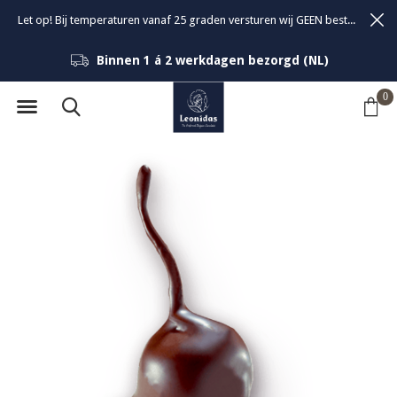
Let op! Bij temperaturen vanaf 25 graden versturen wij GEEN bestellingen om de kwaliteit van de bonbons te garanderen.
Binnen 1 á 2 werkdagen bezorgd (NL)
0