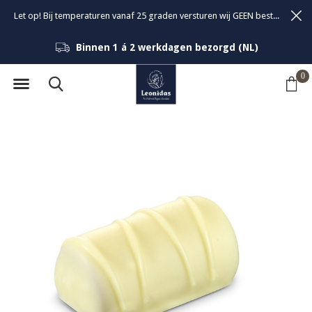
Let op! Bij temperaturen vanaf 25 graden versturen wij GEEN bestellingen om de kwaliteit van de bonbons te garanderen.
Binnen 1 á 2 werkdagen bezorgd (NL)
0