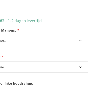
562
- 1-2 dagen levertijd
t Manons:
*
:
*
oonlijke boodschap: