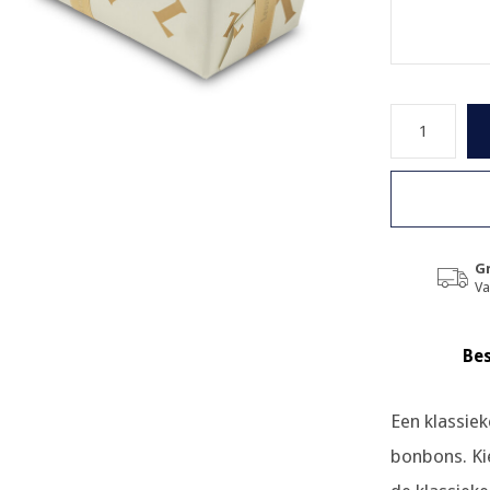
Gr
Va
Bes
Een klassie
bonbons. Ki