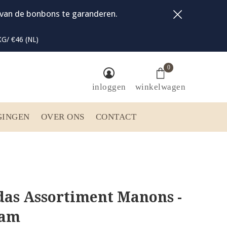
t van de bonbons te garanderen.
G/ €46 (NL)
0
inloggen
winkelwagen
GINGEN
OVER ONS
CONTACT
das Assortiment Manons -
ram