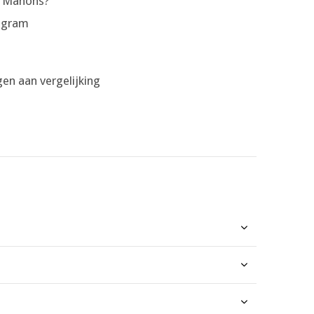
e Manons?
 gram
en aan vergelijking