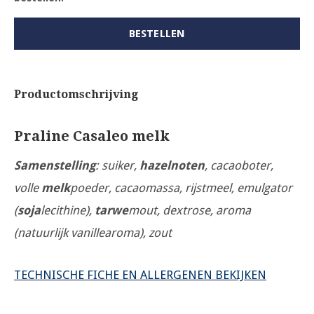
BESTELLEN
Productomschrijving
Praline Casaleo melk
Samenstelling
: suiker,
hazelnoten
, cacaoboter,
volle
melk
poeder, cacaomassa, rijstmeel, emulgator
(
soja
lecithine),
tarwe
mout, dextrose, aroma
(natuurlijk vanillearoma), zout
TECHNISCHE FICHE EN ALLERGENEN BEKIJKEN