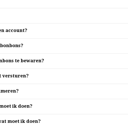
en account?
 bonbons?
onbons te bewaren?
 versturen?
sumeren?
moet ik doen?
 wat moet ik doen?