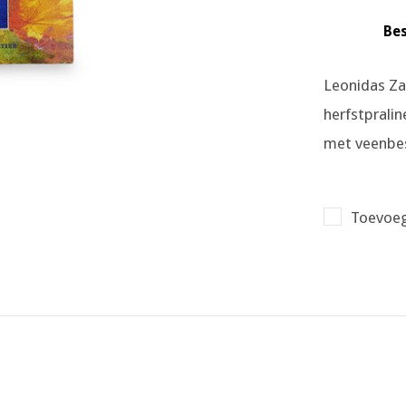
Bes
Leonidas Zak
herfstpralin
met veenbes
Toevoeg