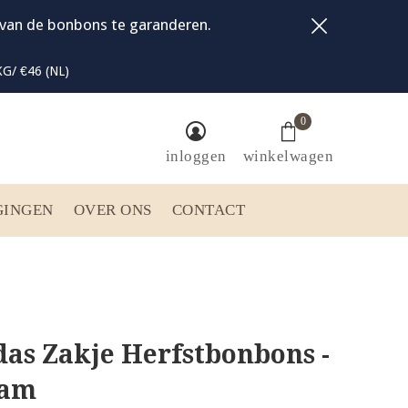
t van de bonbons te garanderen.
G/ €46 (NL)
0
inloggen
winkelwagen
GINGEN
OVER ONS
CONTACT
as Zakje Herfstbonbons -
ram