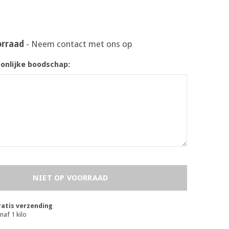
orraad
- Neem contact met ons op
oonlijke boodschap:
NIET OP VOORRAAD
atis verzending
naf 1 kilo