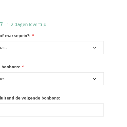
17
- 1-2 dagen levertijd
 of marsepein?:
*
t bonbons:
*
luitend de volgende bonbons: