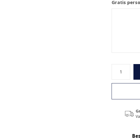
Gratis pers
Gr
Va
Bes