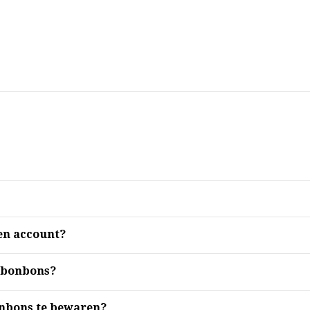
en account?
 bonbons?
onbons te bewaren?