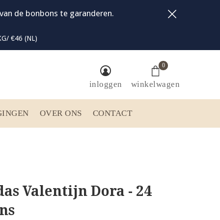
t van de bonbons te garanderen.
G/ €46 (NL)
0
inloggen
winkelwagen
GINGEN
OVER ONS
CONTACT
as Valentijn Dora - 24
ns