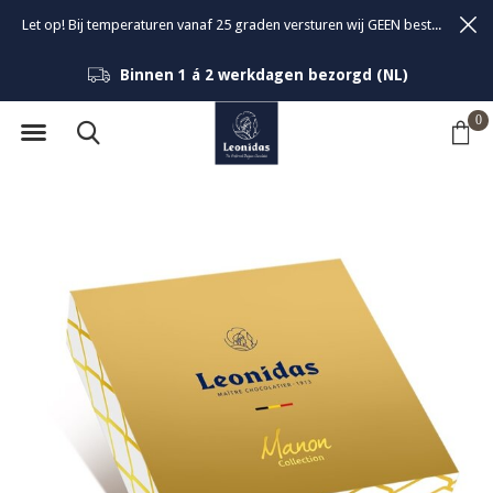
Let op! Bij temperaturen vanaf 25 graden versturen wij GEEN bestellingen om de kwaliteit van de bonbons te garanderen.
Binnen 1 á 2 werkdagen bezorgd (NL)
0