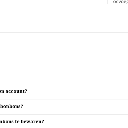
Toevoeg
en account?
 bonbons?
onbons te bewaren?