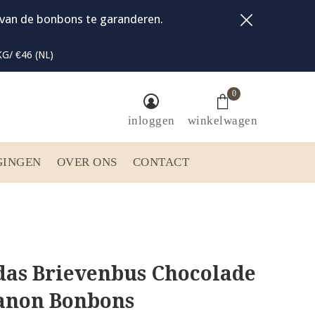
t van de bonbons te garanderen.
G/ €46 (NL)
0
inloggen
winkelwagen
GINGEN
OVER ONS
CONTACT
das Brievenbus Chocolade
Manon Bonbons