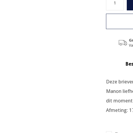
Gr
Va
Bes
Deze brieve
Manon liefh
dit moment 
Afmeting: 17